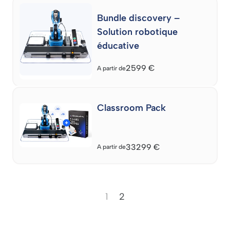
Bundle discovery –
Solution robotique
éducative
2599
€
A partir de
Classroom Pack
33299
€
A partir de
1
2