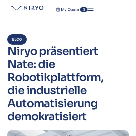
My Quote
0
BLOG
Niryo präsentiert
Nate: die
Robotikplattform,
die industrielle
Automatisierung
demokratisiert