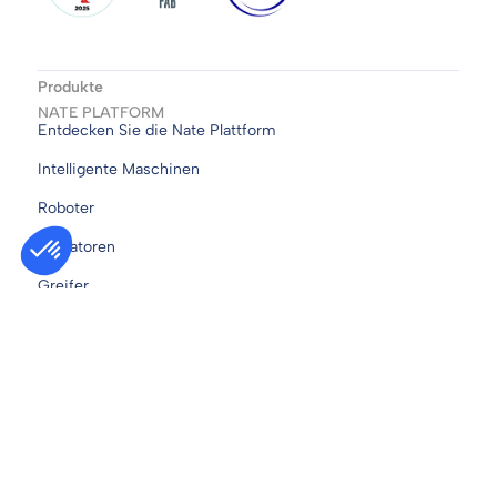
Produkte
NATE PLATFORM
Entdecken Sie die Nate Plattform
Intelligente Maschinen
Roboter
Aktuatoren
Greifer
NiryoStudio für Nate
NED PLATFORM
Pakete
Roboter
Zubehör
NiryoStudio für Ned