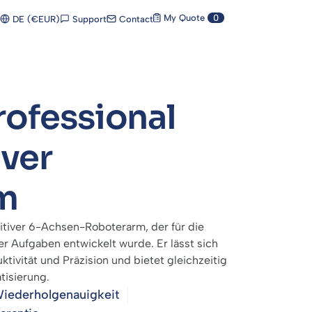
My Quote
0
Support
Contact
DE (€EUR)
ofessional
iver
m
itiver 6-Achsen-Roboterarm, der für die
r Aufgaben entwickelt wurde. Er lässt sich
uktivität und Präzision und bietet gleichzeitig
tisierung.
iederholgenauigkeit