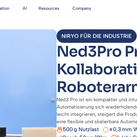
ation
AI
Resources
Company
NIRYO FÜR DIE INDUSTRIE
Ned3Pro Pr
Kollaborat
Roboterar
Ned3 Pro ist ein kompakter und intu
Automatisierung sich wiederholende
leicht integrieren, steigert die Prod
eine flexible und skalierbare Automa
500 g Nutzlast
±0,3 mm W