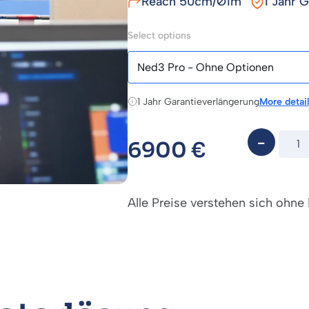
Reach 50cm/Ø1m
1 Jahr G
Select options
1 Jahr Garantieverlängerung
More detail
6900
€
Alle Preise verstehen sich ohne 