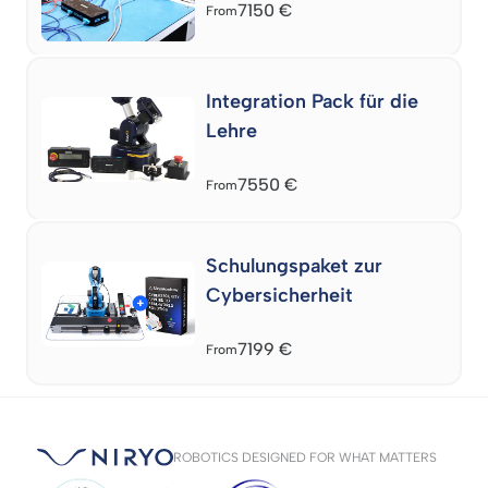
7150
€
From
Integration Pack für die
Lehre
7550
€
From
Schulungspaket zur
Cybersicherheit
7199
€
From
ROBOTICS DESIGNED FOR WHAT MATTERS