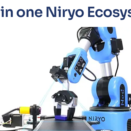
l-in one Niryo Ecos