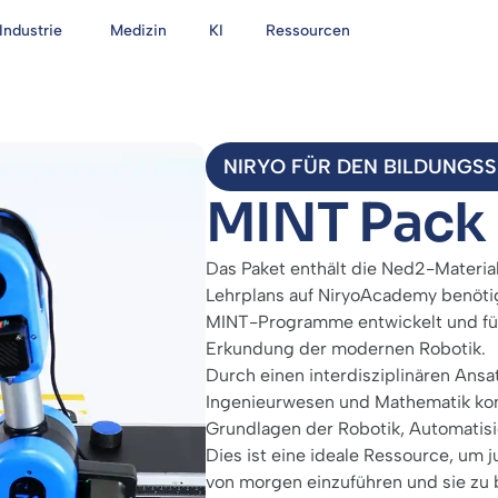
Industrie
Medizin
KI
Ressourcen
NIRYO FÜR DEN BILDUNGS
MINT Pack
Das Paket enthält die Ned2-Material
Lehrplans auf NiryoAcademy benötig
MINT-Programme entwickelt und füh
Erkundung der modernen Robotik.
Durch einen interdisziplinären Ansa
Ingenieurwesen und Mathematik kom
Grundlagen der Robotik, Automatis
Dies ist eine ideale Ressource, um
von morgen einzuführen und sie zu 