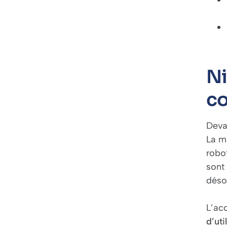
Ni
c
Deva
La m
robo
sont
désor
L’acc
d’ut