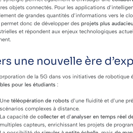
res objets connectés. Pour les applications d’intelligen
dement de grandes quantités d’informations vers le clou
 permet donc de développer des
projets plus audacie
strielles et répondent aux enjeux technologiques actue
nent.
rs une nouvelle ère d’ex
corporation de la 5G dans vos initiatives de robotique 
bles pour les étudiants
:
Une
téléopération de robots
d’une fluidité et d’une p
scénarios complexes à distance.
La capacité de
collecter et
d’
analyser en temps réel 
multiples capteurs, enrichissant les projets de progr
La possibilité de
simuler à petite échelle,
mais
de mani