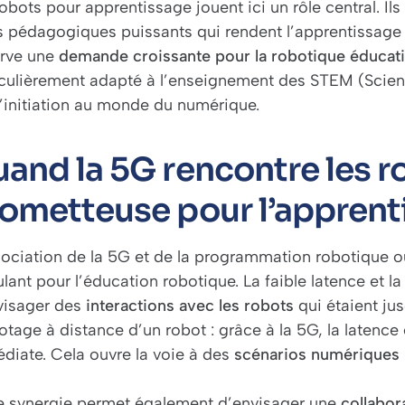
robots pour apprentissage
jouent ici un rôle central. I
s pédagogiques puissants qui rendent l’apprentissage p
rve une
demande croissante pour la robotique éducat
iculièrement adapté à l’enseignement des STEM (Scien
l’initiation au monde du numérique.
and la 5G rencontre les r
ometteuse pour l’apprent
sociation de la 5G et de la programmation robotique 
ulant pour l’éducation robotique. La faible latence et 
visager des
interactions avec les robots
qui étaient ju
lotage à distance d’un robot : grâce à la 5G, la latence
diate. Cela ouvre la voie à des
scénarios
numériques 
e synergie permet également d’envisager une
collabor