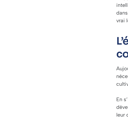
intel
dans
vrai 
L’
co
Aujou
néce
cult
En s
déve
leur 