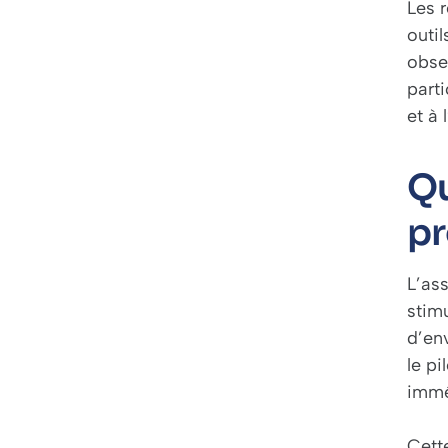
Les
outil
obse
part
et à 
Qu
pr
L’as
stim
d’en
le pi
immé
Cett