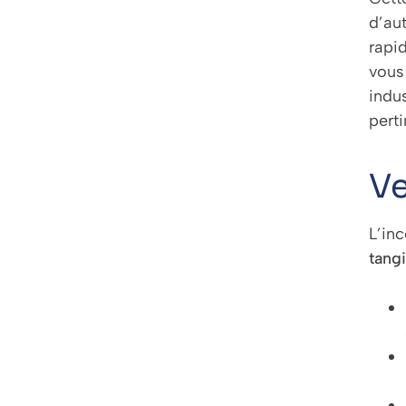
d’aut
rapi
vous
indu
perti
Ve
L’in
tangi