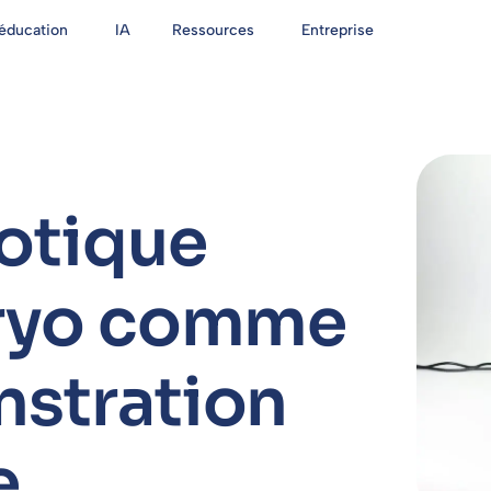
'éducation
IA
Ressources
Entreprise
botique
iryo comme
nstration
e