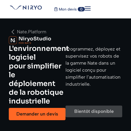
Mon devis
0
Nate.Platform
L’environnement
Programmez, déployez et
logiciel
supervisez vos robots de
la gamme Nate dans un
pour simplifier
logiciel conçu pour
le
simplifier l’automatisation
déploiement
industrielle.
de la robotique
industrielle
Bientôt disponible
Demander un devis