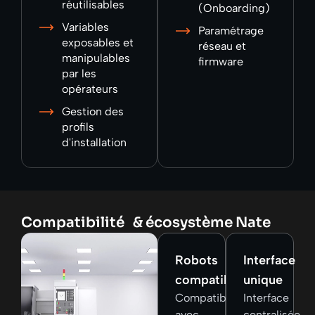
réutilisables
(Onboarding)
Variables
Paramétrage
exposables et
réseau et
manipulables
firmware
par les
opérateurs
Gestion des
profils
d'installation
Compatibilité & écosystème Nate
Robots
Interface
compatibles
unique
Compatible
Interface
avec
centralisée