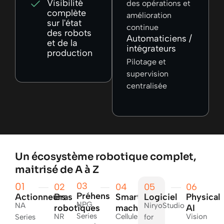
Visibilité
des opérations et
complète
amélioration
sur l'état
continue
des robots
Automaticiens /
et de la
intégrateurs
production
Pilotage et
supervision
centralisée
Un écosystème robotique complet,
maitrisé de A à Z
01
03
02
04
05
06
Préhenseurs
Actionneurs
Bras
Smart
Logiciel
Physical
NPG
NA
NiryoStudio
robotiques
machines
AI
Series
NR
Cellules
Vision
Series
for