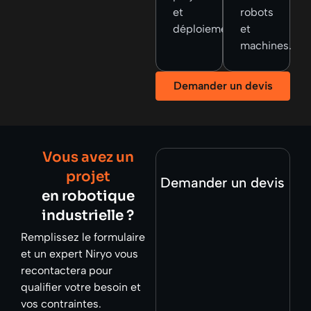
et
robots
déploiements.
et
machines.
Demander un devis
Vous avez un
projet
Demander un devis
en robotique
industrielle ?
Remplissez le formulaire
et un expert Niryo vous
recontactera pour
qualifier votre besoin et
vos contraintes.