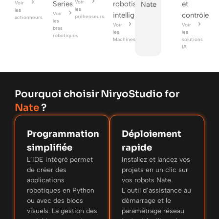
Voir
Voir
Series
robotisées
et
Nate
les
les
Voir
intelligentes
contrôle
préhenseurs
actionneurs
les
Voir
Voir
bras
les
les
robotiques
Machines
solutions
IA
Pourquoi choisir NiryoStudio for
Nate
?
Programmation
Déploiement
simplifiée
rapide
L’IDE intégré permet
Installez et lancez vos
de créer des
projets en un clic sur
applications
vos robots Nate.
robotiques en Python
L’outil d’assistance au
ou avec des blocs
démarrage et le
visuels. La gestion des
paramétrage réseau