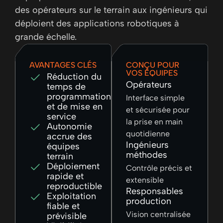
des opérateurs sur le terrain aux ingénieurs qui
déploient des applications robotiques à
grande échelle.
AVANTAGES CLÉS
CONÇU POUR
VOS ÉQUIPES
Réduction du
Opérateurs
temps de
programmation
Interface simple
et de mise en
et sécurisée pour
service
la prise en main
Autonomie
quotidienne
accrue des
Ingénieurs
équipes
méthodes
terrain
Déploiement
Contrôle précis et
rapide et
extensible
reproductible
Responsables
Exploitation
production
fiable et
Vision centralisée
prévisible