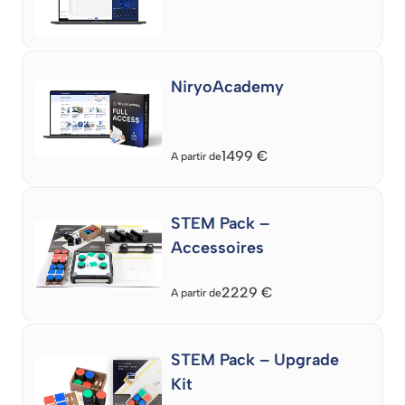
NiryoAcademy
1499
€
A partir de
STEM Pack –
Accessoires
2229
€
A partir de
STEM Pack – Upgrade
Kit