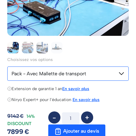
Choisissez vos options
Extension de garantie 1 an
En savoir plus
Niryo Expert+ pour l’éducation
En savoir plus
9142
€
14%
DISCOUNT
Ajouter au devis
7899
€