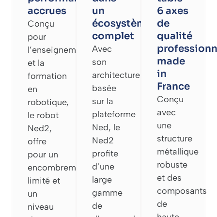
accrues
un
6 axes
écosystème
de
Conçu
complet
qualité
pour
professionn
Avec
l’enseignement
made
son
et la
in
architecture
formation
France
basée
en
Conçu
sur la
robotique,
avec
plateforme
le robot
une
Ned, le
Ned2,
structure
Ned2
offre
métallique
profite
pour un
robuste
d’une
encombrement
et des
large
limité et
composants
gamme
un
de
de
niveau