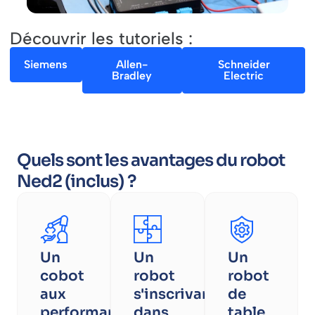
Découvrir les tutoriels :
Siemens
Allen-
Schneider
Bradley
Electric
Quels sont les avantages du robot
Ned2 (inclus) ?
Un
Un
Un
cobot
robot
robot
aux
s'inscrivant
de
performances
dans
table