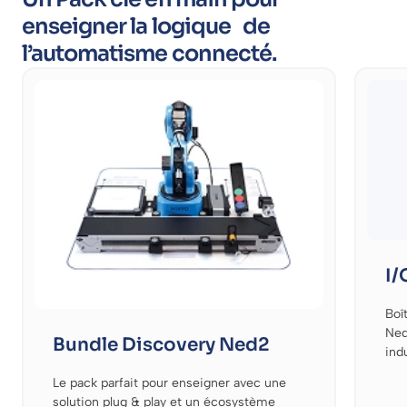
enseigner la logique de
l’automatisme connecté.
I/
Boî
Ned
Bundle Discovery Ned2
ind
Le pack parfait pour enseigner avec une
solution plug & play et un écosystème