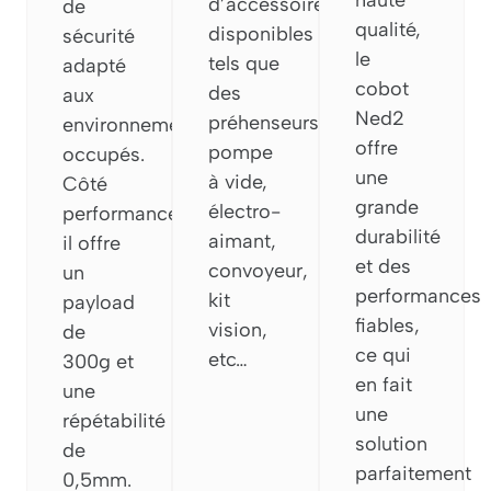
haute
d’accessoires
de
qualité,
disponibles
sécurité
le
tels que
adapté
cobot
des
aux
Ned2
préhenseurs,
environnements
offre
pompe
occupés.
une
à vide,
Côté
grande
électro-
performances,
durabilité
aimant,
il offre
et des
convoyeur,
un
performances
kit
payload
fiables,
vision,
de
ce qui
etc…
300g et
en fait
une
une
répétabilité
solution
de
parfaitement
0,5mm.