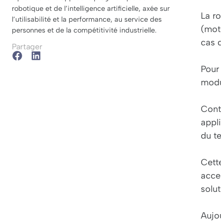
robotique et de l’intelligence artificielle, axée sur
La ro
l’utilisabilité et la performance, au service des
(mot
personnes et de la compétitivité industrielle.
cas d
Partager
Pour
modu
Contr
appli
du t
Cett
acce
solut
Aujou