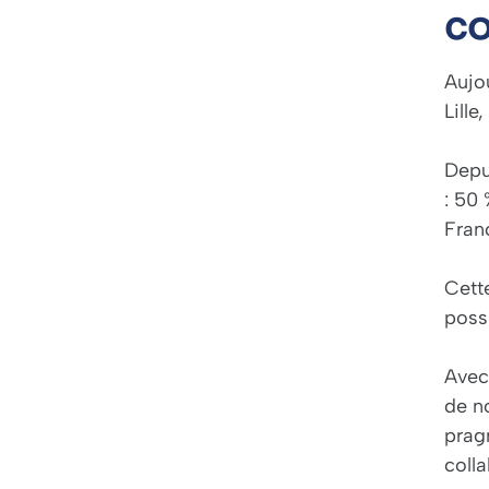
co
Aujo
Lille
Depu
: 50
Fran
Cette
possi
Avec
de n
pragm
coll