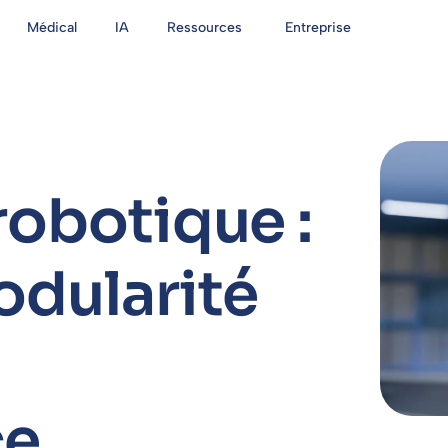
Médical
IA
Ressources
Entreprise
robotique :
odularité
ce