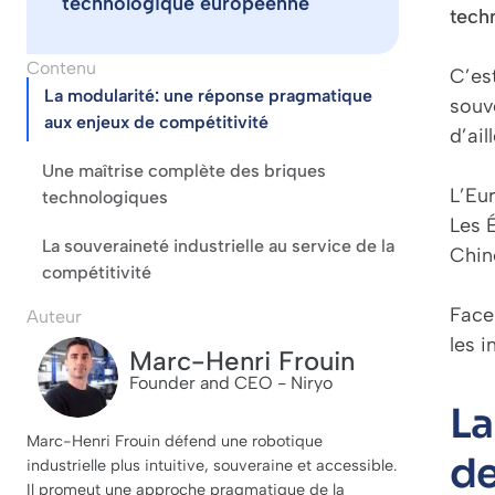
technologique européenne
tech
Contenu
C’es
La modularité: une réponse pragmatique
souv
aux enjeux de compétitivité
d’ail
Une maîtrise complète des briques
L’Eu
technologiques
Les 
La souveraineté industrielle au service de la
Chin
compétitivité
Face
Auteur
les i
Marc-Henri Frouin
Founder and CEO - Niryo
La
Marc-Henri Frouin défend une robotique
de
industrielle plus intuitive, souveraine et accessible.
Il promeut une approche pragmatique de la