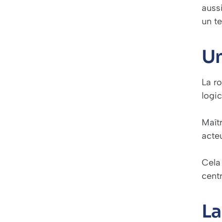
aussi
un t
Un
La r
logic
Maîtr
acteu
Cela 
centr
La