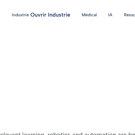
n
Ouvrir Industrie
Industrie
Médical
IA
Ress
-relevant learning, robotics and automation are 