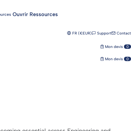
Ouvrir Ressources
ources
Support
Contact
FR (€EUR)
Mon devis
0
Mon devis
0
becoming essential across Engineering and