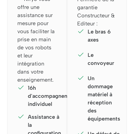
offre une
garantie
assistance sur
Constructeur &
mesure pour
Editeur :
vous faciliter la
Le bras 6
prise en main
axes
de vos robots
Le
et leur
convoyeur
intégration
dans votre
Un
enseignement.
dommage
16h
matériel à
d'accompagnement
réception
individuel
des
Assistance à
équipements
la
configuration
Un défaut de