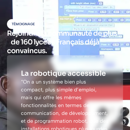
TÉMOIGNAGE
Rejoindre la communauté de plus
de 160 lycées Français déjà
convaincus.
La robotique accessible
“On a un système bien plus
compact, plus simple d’emploi,
mais qui offre les mêmes
fonctionnalités en termes de
communication, de développement,
et de programmation robot, que des
installations robotiques plus lourdes