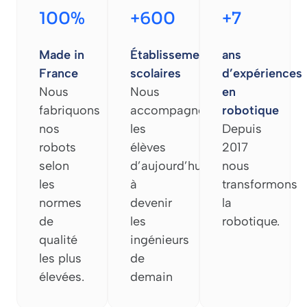
100%
+600
+7
Made in
Établissements
ans
France
scolaires
d’expériences
Nous
Nous
en
fabriquons
accompagnons
robotique
nos
les
Depuis
robots
élèves
2017
selon
d’aujourd’hui
nous
les
à
transformons
normes
devenir
la
de
les
robotique.
qualité
ingénieurs
les plus
de
élevées.
demain