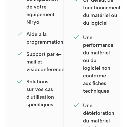
de votre
fonctionnement
équipement
du matériel ou
Niryo
du logiciel
Aide à la
Une
programmation
performance
du matériel
Support par e-
ou du
mail et
logiciel non
visioconférence
conforme
Solutions
aux fiches
sur vos cas
techniques
d'utilisation
spécifiques
Une
détérioration
du matériel