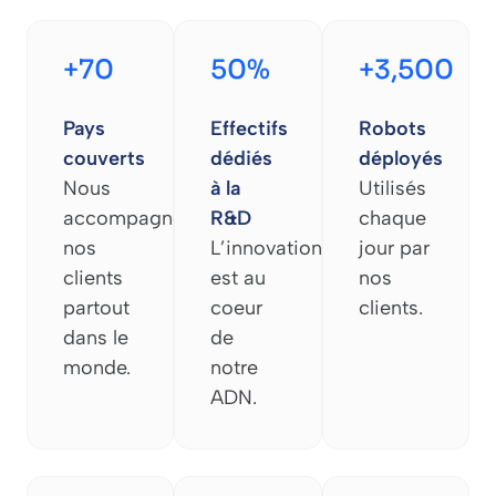
+70
50%
+3,500
Pays
Effectifs
Robots
couverts
dédiés
déployés
Nous
à la
Utilisés
accompagnons
R&D
chaque
nos
L’innovation
jour par
clients
est au
nos
partout
coeur
clients.
dans le
de
monde.
notre
ADN.