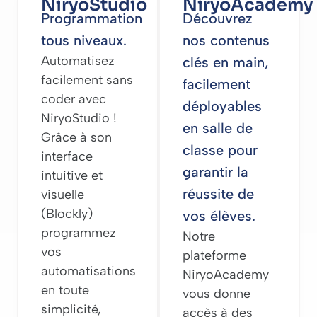
NiryoStudio
NiryoAcademy
Programmation
Découvrez
tous niveaux.
nos contenus
Automatisez
clés en main,
facilement sans
facilement
coder avec
déployables
NiryoStudio !
en salle de
Grâce à son
classe pour
interface
garantir la
intuitive et
réussite de
visuelle
(Blockly)
vos élèves.
programmez
Notre
vos
plateforme
automatisations
NiryoAcademy
en toute
vous donne
simplicité,
accès à des