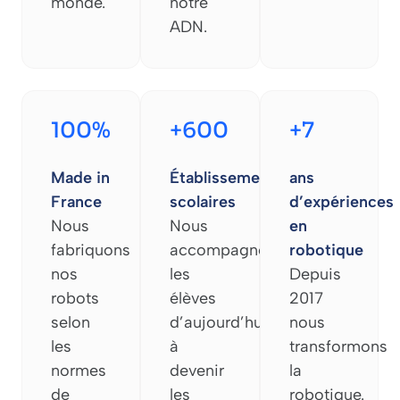
monde.
notre
ADN.
100%
+600
+7
Made in
Établissements
ans
France
scolaires
d’expériences
Nous
Nous
en
fabriquons
accompagnons
robotique
nos
les
Depuis
robots
élèves
2017
selon
d’aujourd’hui
nous
les
à
transformons
normes
devenir
la
de
les
robotique.