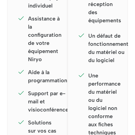
réception
individuel
des
Assistance à
équipements
la
configuration
Un défaut de
de votre
fonctionnement
équipement
du matériel ou
Niryo
du logiciel
Aide à la
Une
programmation
performance
du matériel
Support par e-
ou du
mail et
logiciel non
visioconférence
conforme
Solutions
aux fiches
sur vos cas
techniques