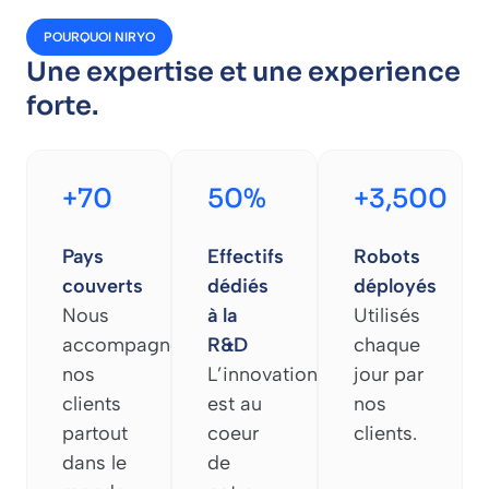
POURQUOI NIRYO
Une expertise et une experience
forte.
+70
50%
+3,500
Pays
Effectifs
Robots
couverts
dédiés
déployés
Nous
à la
Utilisés
accompagnons
R&D
chaque
nos
L’innovation
jour par
clients
est au
nos
partout
coeur
clients.
dans le
de