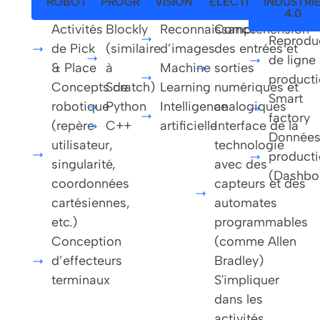
ROBOTIQUE
PROGRAMMATION
VISION
ELECTRONIQUE
INDUSTRI
4.0
Activités
Blockly
Reconnaissance
Compréhension
Reprodu
de Pick
(similaire
d’images
des entrées et
de ligne
& Place
à
Machine
sorties
product
Concepts de
Scratch)
Learning
numériques et
Smart
robotique
Python
Intelligence
analogiques
factory
(repère
C++
artificielle
Interface de la
Données
utilisateur,
technologie
product
singularité,
avec des
(Dashbo
coordonnées
capteurs et des
cartésiennes,
automates
etc.)
programmables
Conception
(comme Allen
d’effecteurs
Bradley)
terminaux
S'impliquer
dans les
activités