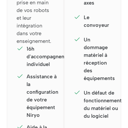
prise en main
axes
de vos robots
Le
et leur
convoyeur
intégration
dans votre
Un
enseignement.
dommage
16h
matériel à
d'accompagnement
réception
individuel
des
Assistance à
équipements
la
configuration
Un défaut de
de votre
fonctionnement
équipement
du matériel ou
Niryo
du logiciel
Aide à la