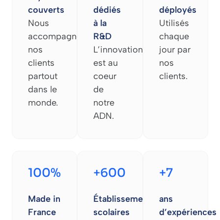
couverts
dédiés
déployés
Nous
à la
Utilisés
accompagnons
R&D
chaque
nos
L’innovation
jour par
clients
est au
nos
partout
coeur
clients.
dans le
de
monde.
notre
ADN.
100%
+600
+7
Made in
Établissements
ans
France
scolaires
d’expériences