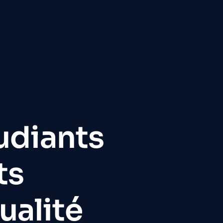
tudiants
ots
ualité