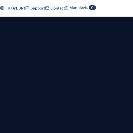
Mon devis
0
Support
Contact
FR (€EUR)