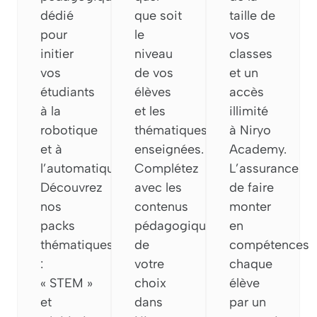
dédié
que soit
taille de
pour
le
vos
initier
niveau
classes
vos
de vos
et un
étudiants
élèves
accès
à la
et les
illimité
robotique
thématiques
à Niryo
et à
enseignées.
Academy.
l’automatique.
Complétez
L’assurance
Découvrez
avec les
de faire
nos
contenus
monter
packs
pédagogiques
en
thématiques
de
compétences
:
votre
chaque
« STEM »
choix
élève
et
dans
par un