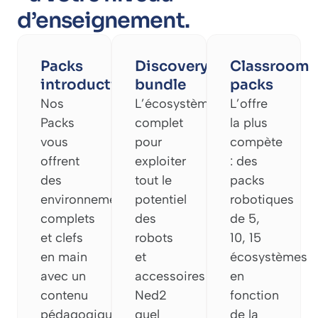
d’enseignement.
Packs
Discovery
Classroom
introductifs
bundle
packs
Nos
L’écosystème
L’offre
Packs
complet
la plus
vous
pour
compète
offrent
exploiter
: des
des
tout le
packs
environnements
potentiel
robotiques
complets
des
de 5,
et clefs
robots
10, 15
en main
et
écosystèmes
avec un
accessoires
en
contenu
Ned2
fonction
pédagogique
quel
de la