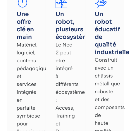
Une
Un
Un
offre
robot,
robot
clé en
plusieurs
éducatif
main
écosystèmes
de
qualité
Matériel,
Le Ned
industrielle
logiciel,
2 peut
Construit
contenu
être
avec un
pédagogique
intégré
châssis
et
à
métallique
services
différents
robuste
intégrés
écosystèmes
et des
en
:
composants
parfaite
Access,
de
symbiose
Training
haute
pour
et
qualité,