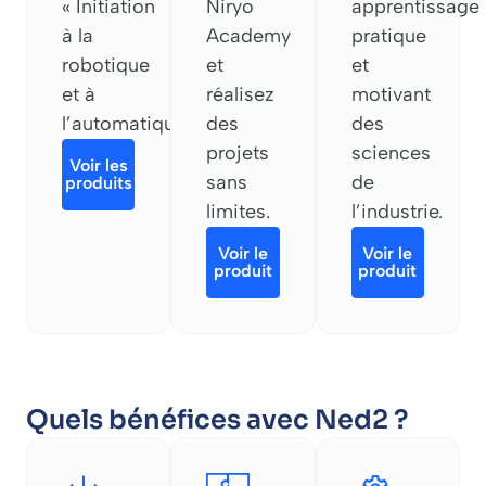
« Initiation
Niryo
apprentissage
à la
Academy
pratique
robotique
et
et
et à
réalisez
motivant
l’automatique.
des
des
projets
sciences
Voir les
sans
de
produits
limites.
l’industrie.
Voir le
Voir le
produit
produit
Quels bénéfices avec Ned2 ?