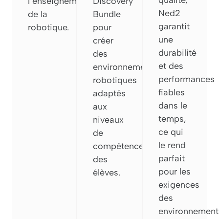
l’enseignement
Discovery
Ned2
de la
Bundle
garantit
robotique.
pour
une
créer
durabilité
des
et des
environnements
performances
robotiques
fiables
adaptés
dans le
aux
temps,
niveaux
ce qui
de
le rend
compétence
parfait
des
pour les
élèves.
exigences
des
environnement