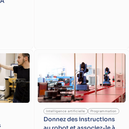
IA
Intelligence artificielle
Programmation
Donnez des instructions
s
au robot et associez-le à