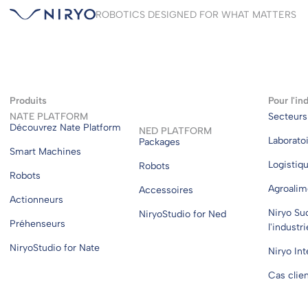
ROBOTICS DESIGNED FOR WHAT MATTERS
Produits
Pour l'in
NATE PLATFORM
Secteurs 
Découvrez Nate Platform
NED PLATFORM
Laborato
Packages
Smart Machines
Logistiq
Robots
Robots
Agroalim
Accessoires
Actionneurs
Niryo Su
NiryoStudio for Ned
Préhenseurs
l'industri
NiryoStudio for Nate
Niryo Int
Cas clie