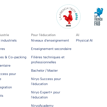
dustrie
Pour l'éducation
AI
industriels
Niveaux d'enseignement
Physical AI
ires
Enseignement secondaire
ues & Co-packing
Filières techniques et
professionnelles
entaire
Bachelor / Master
ccess pour
e
Niryo Success pour
l'éducation
egration
Niryo Expert+ pour
nts
l'éducation
NiryoAcademy